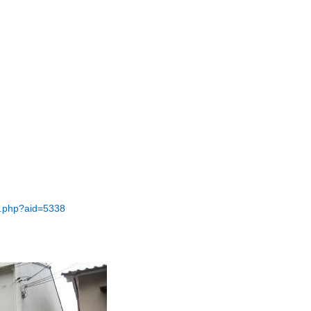
il.php?aid=5338