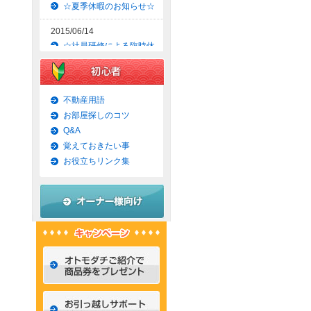
☆夏季休暇のお知らせ☆
2015/06/14
☆社員研修による臨時休
業のお知らせ☆
2015/06/09
☆京都市上京区賃貸お得
不動産用語
な1ＬＤＫマンション☆
お部屋探しのコツ
Q&A
2015/06/07
覚えておきたい事
☆京都市左京区賃貸お得
な1Ｋマンション☆
お役立ちリンク集
2015/06/02
☆京都市左京区賃貸お得
な1Ｋ物件☆
2015/05/31
☆京都市上京区賃貸お得
な1ＬＤＫマンション☆
2015/05/30
☆京都市左京区賃貸おし