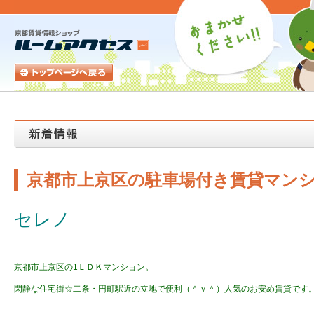
京都市上京区の駐車場付き賃貸マン
セレノ
京都市上京区の1ＬＤＫマンション。
閑静な住宅街☆二条・円町駅近の立地で便利（＾ｖ＾）人気のお安め賃貸です