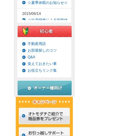
☆夏季休暇のお知らせ☆
2015/06/14
☆社員研修による臨時休
業のお知らせ☆
2015/06/09
☆京都市上京区賃貸お得
不動産用語
な1ＬＤＫマンション☆
お部屋探しのコツ
Q&A
2015/06/07
覚えておきたい事
☆京都市左京区賃貸お得
な1Ｋマンション☆
お役立ちリンク集
2015/06/02
☆京都市左京区賃貸お得
な1Ｋ物件☆
2015/05/31
☆京都市上京区賃貸お得
な1ＬＤＫマンション☆
2015/05/30
☆京都市左京区賃貸おし