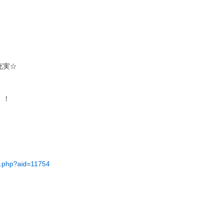
充実☆
！！
il.php?aid=11754