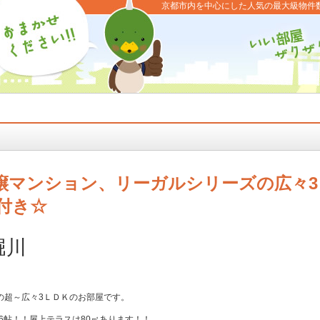
京都市内を中心にした人気の最大級物件
譲マンション、リーガルシリーズの広々3
付き☆
堀川
の超～広々3ＬＤＫのお部屋です。
6帖！！屋上テラスは80㎡あります！！