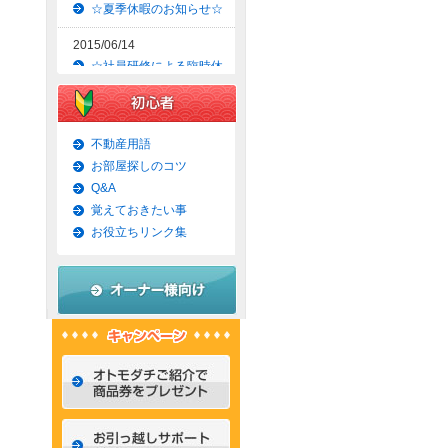
☆夏季休暇のお知らせ☆
2015/06/14
☆社員研修による臨時休
業のお知らせ☆
2015/06/09
☆京都市上京区賃貸お得
不動産用語
な1ＬＤＫマンション☆
お部屋探しのコツ
Q&A
2015/06/07
覚えておきたい事
☆京都市左京区賃貸お得
な1Ｋマンション☆
お役立ちリンク集
2015/06/02
☆京都市左京区賃貸お得
な1Ｋ物件☆
2015/05/31
☆京都市上京区賃貸お得
な1ＬＤＫマンション☆
2015/05/30
☆京都市左京区賃貸おし