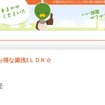
京都市内を中心にした人気の最大級物件
お得な築浅1ＬＤＫ☆
売