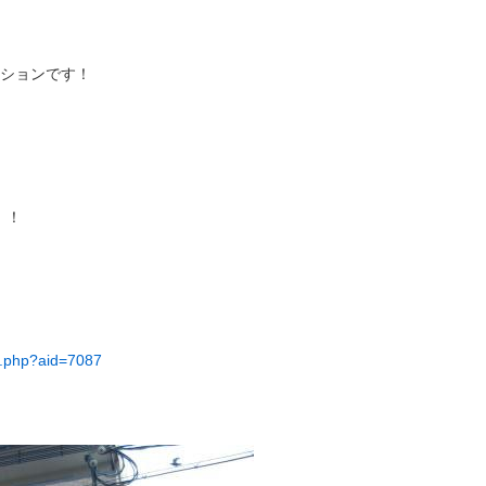
ンションです！
！！
il.php?aid=7087