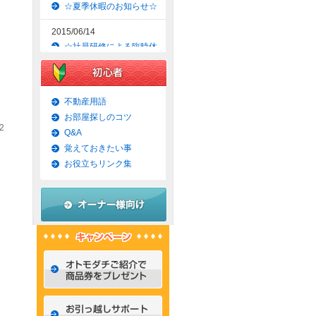
☆夏季休暇のお知らせ☆
2015/06/14
☆社員研修による臨時休
業のお知らせ☆
2015/06/09
☆京都市上京区賃貸お得
不動産用語
な1ＬＤＫマンション☆
お部屋探しのコツ
2
Q&A
2015/06/07
覚えておきたい事
☆京都市左京区賃貸お得
な1Ｋマンション☆
お役立ちリンク集
2015/06/02
☆京都市左京区賃貸お得
な1Ｋ物件☆
2015/05/31
☆京都市上京区賃貸お得
な1ＬＤＫマンション☆
2015/05/30
☆京都市左京区賃貸おし