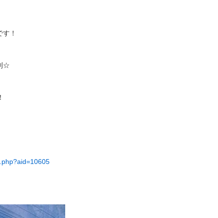
です！
利☆
！
il.php?aid=10605