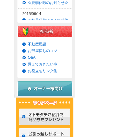
☆夏季休暇のお知らせ☆
2015/06/14
☆社員研修による臨時休
業のお知らせ☆
2015/06/09
☆京都市上京区賃貸お得
不動産用語
な1ＬＤＫマンション☆
お部屋探しのコツ
Q&A
2015/06/07
覚えておきたい事
☆京都市左京区賃貸お得
な1Ｋマンション☆
お役立ちリンク集
2015/06/02
☆京都市左京区賃貸お得
な1Ｋ物件☆
2015/05/31
☆京都市上京区賃貸お得
な1ＬＤＫマンション☆
2015/05/30
☆京都市左京区賃貸おし