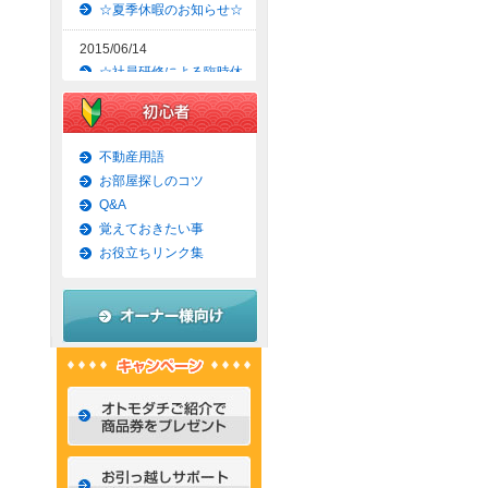
☆夏季休暇のお知らせ☆
2015/06/14
☆社員研修による臨時休
業のお知らせ☆
2015/06/09
☆京都市上京区賃貸お得
不動産用語
な1ＬＤＫマンション☆
お部屋探しのコツ
Q&A
2015/06/07
覚えておきたい事
☆京都市左京区賃貸お得
な1Ｋマンション☆
お役立ちリンク集
2015/06/02
☆京都市左京区賃貸お得
な1Ｋ物件☆
2015/05/31
☆京都市上京区賃貸お得
な1ＬＤＫマンション☆
2015/05/30
☆京都市左京区賃貸おし