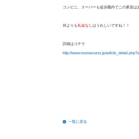
コンビニ、スーパーも徒歩圏内でこの家賃は
何よりも
礼金なし
はうれしいですね！！
詳細はコチラ
http://www.roomaccess.jp/article_detail.php
一覧に戻る