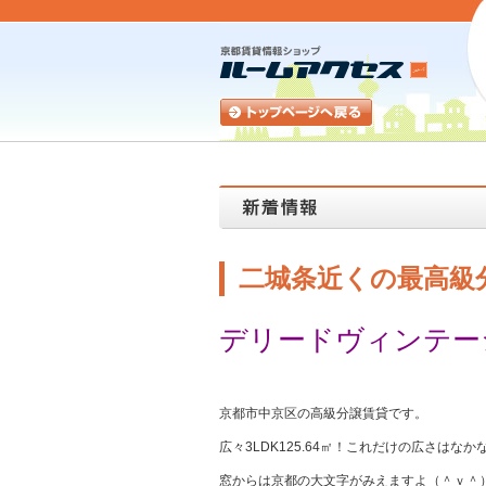
二城条近くの最高級
デリードヴィンテー
京都市中京区の高級分譲賃貸です。
広々3LDK125.64㎡！これだけの広さはな
窓からは京都の大文字がみえますよ（＾ｖ＾