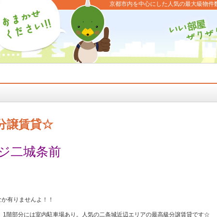
京都市内を中心にした人気の最大級物件
分譲賃貸☆
ジ二城条前
かなか有りませんよ！！
）1階部分には室内駐車場あり。人気の二条城近辺エリアの最高級分譲賃貸です☆