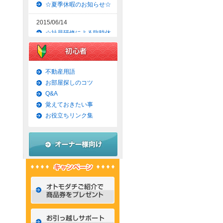
☆夏季休暇のお知らせ☆
2015/06/14
☆社員研修による臨時休
業のお知らせ☆
2015/06/09
☆京都市上京区賃貸お得
不動産用語
な1ＬＤＫマンション☆
お部屋探しのコツ
Q&A
2015/06/07
覚えておきたい事
☆京都市左京区賃貸お得
な1Ｋマンション☆
お役立ちリンク集
2015/06/02
☆京都市左京区賃貸お得
な1Ｋ物件☆
2015/05/31
☆京都市上京区賃貸お得
な1ＬＤＫマンション☆
2015/05/30
☆京都市左京区賃貸おし