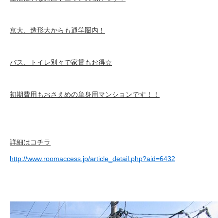
京大、造形大からも通学圏内！
バス、トイレ別々で家賃もお得☆
初期費用もおさえめの単身用マンションです！！
詳細はコチラ
http://www.roomaccess.jp/article_detail.php?aid=6432