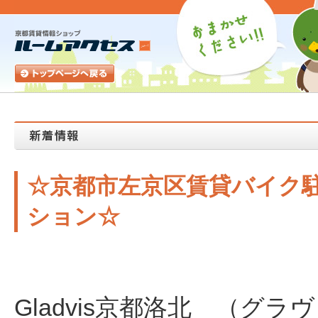
☆京都市左京区賃貸バイク
ション☆
Gladvis京都洛北 （グ