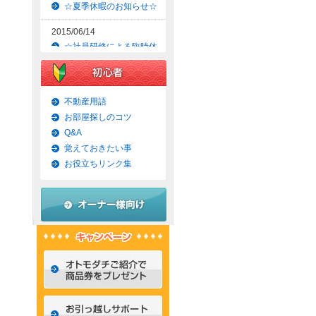
☆夏季休暇のお知らせ☆
2015/06/14
☆社員研修による臨時休
業のお知らせ☆
2015/06/09
☆京都市上京区賃貸お得
不動産用語
な1ＬＤＫマンション☆
お部屋探しのコツ
Q&A
2015/06/07
覚えておきたい事
☆京都市左京区賃貸お得
な1Ｋマンション☆
お役立ちリンク集
2015/06/02
☆京都市左京区賃貸お得
な1Ｋ物件☆
2015/05/31
☆京都市上京区賃貸お得
な1ＬＤＫマンション☆
2015/05/30
☆京都市左京区賃貸おし