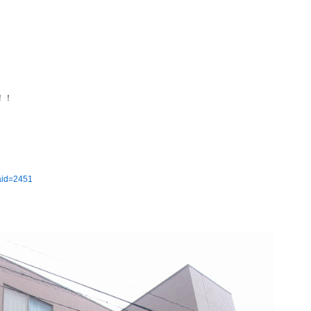
！！
?aid=2451