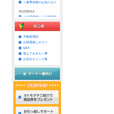
☆夏季休暇のお知らせ☆
2015/06/14
☆社員研修による臨時休
業のお知らせ☆
2015/06/09
☆京都市上京区賃貸お得
不動産用語
な1ＬＤＫマンション☆
お部屋探しのコツ
Q&A
2015/06/07
覚えておきたい事
☆京都市左京区賃貸お得
な1Ｋマンション☆
お役立ちリンク集
2015/06/02
☆京都市左京区賃貸お得
な1Ｋ物件☆
2015/05/31
☆京都市上京区賃貸お得
な1ＬＤＫマンション☆
2015/05/30
☆京都市左京区賃貸おし