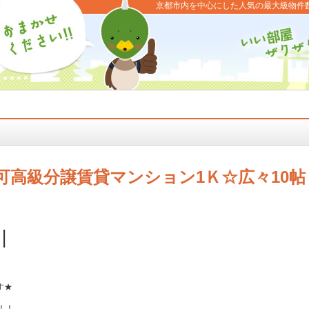
京都市内を中心にした人気の最大級物件
可高級分譲賃貸マンション1Ｋ☆広々10帖
川
す★
！！