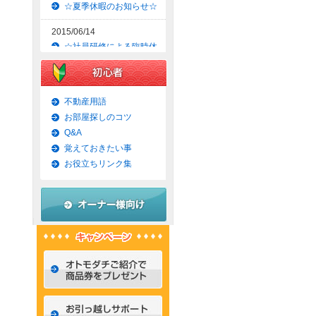
☆夏季休暇のお知らせ☆
2015/06/14
☆社員研修による臨時休
業のお知らせ☆
2015/06/09
☆京都市上京区賃貸お得
不動産用語
な1ＬＤＫマンション☆
お部屋探しのコツ
Q&A
2015/06/07
覚えておきたい事
☆京都市左京区賃貸お得
な1Ｋマンション☆
お役立ちリンク集
2015/06/02
☆京都市左京区賃貸お得
な1Ｋ物件☆
2015/05/31
☆京都市上京区賃貸お得
な1ＬＤＫマンション☆
2015/05/30
☆京都市左京区賃貸おし