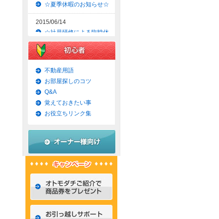
☆夏季休暇のお知らせ☆
2015/06/14
☆社員研修による臨時休
業のお知らせ☆
2015/06/09
☆京都市上京区賃貸お得
不動産用語
な1ＬＤＫマンション☆
お部屋探しのコツ
Q&A
2015/06/07
覚えておきたい事
☆京都市左京区賃貸お得
な1Ｋマンション☆
お役立ちリンク集
2015/06/02
☆京都市左京区賃貸お得
な1Ｋ物件☆
2015/05/31
☆京都市上京区賃貸お得
な1ＬＤＫマンション☆
2015/05/30
☆京都市左京区賃貸おし