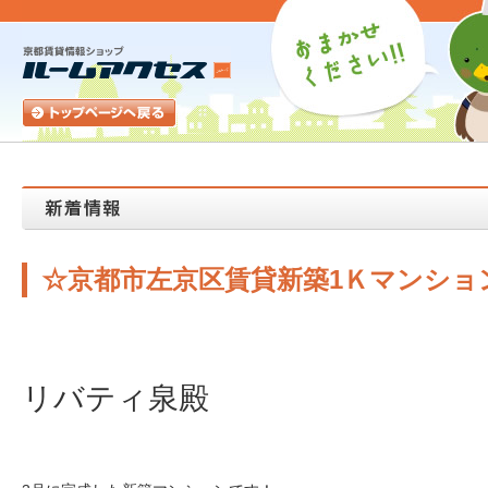
☆京都市左京区賃貸新築1Ｋマンショ
リバティ泉殿