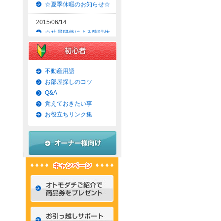
☆夏季休暇のお知らせ☆
2015/06/14
☆社員研修による臨時休
業のお知らせ☆
2015/06/09
☆京都市上京区賃貸お得
不動産用語
な1ＬＤＫマンション☆
お部屋探しのコツ
Q&A
2015/06/07
覚えておきたい事
☆京都市左京区賃貸お得
な1Ｋマンション☆
お役立ちリンク集
2015/06/02
☆京都市左京区賃貸お得
な1Ｋ物件☆
2015/05/31
☆京都市上京区賃貸お得
な1ＬＤＫマンション☆
2015/05/30
☆京都市左京区賃貸おし