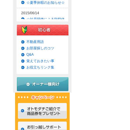
☆夏季休暇のお知らせ☆
2015/06/14
☆社員研修による臨時休
業のお知らせ☆
2015/06/09
☆京都市上京区賃貸お得
不動産用語
な1ＬＤＫマンション☆
お部屋探しのコツ
Q&A
2015/06/07
覚えておきたい事
☆京都市左京区賃貸お得
な1Ｋマンション☆
お役立ちリンク集
2015/06/02
☆京都市左京区賃貸お得
な1Ｋ物件☆
2015/05/31
☆京都市上京区賃貸お得
な1ＬＤＫマンション☆
2015/05/30
☆京都市左京区賃貸おし