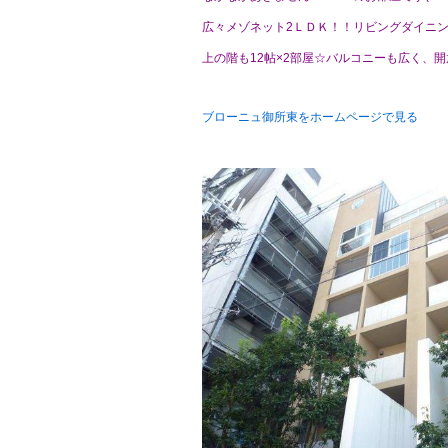
広々メゾネット2ＬＤＫ！！リビングダイニ
上の階も12帖×2部屋☆バルコニーも広く、
ブローニュ御所東をホームページで見る