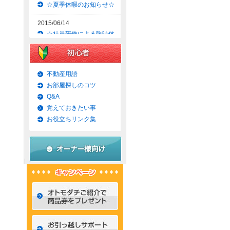
☆夏季休暇のお知らせ☆
2015/06/14
☆社員研修による臨時休
業のお知らせ☆
2015/06/09
☆京都市上京区賃貸お得
不動産用語
な1ＬＤＫマンション☆
お部屋探しのコツ
Q&A
2015/06/07
覚えておきたい事
☆京都市左京区賃貸お得
な1Ｋマンション☆
お役立ちリンク集
2015/06/02
☆京都市左京区賃貸お得
な1Ｋ物件☆
2015/05/31
☆京都市上京区賃貸お得
な1ＬＤＫマンション☆
2015/05/30
☆京都市左京区賃貸おし