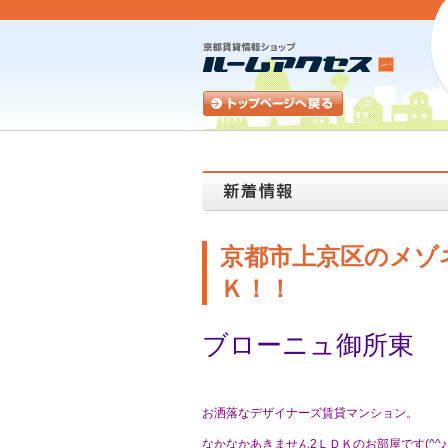
京都市上京区のメゾ
Ｋ！！
ブローニュ御所東
お洒落なデザイナーズ賃貸マンション。
なかなかあきません2ＬＤＫのお部屋です(^^♪