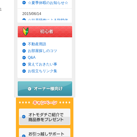
☆夏季休暇のお知らせ☆
1
2015/06/14
☆社員研修による臨時休
業のお知らせ☆
2015/06/09
☆京都市上京区賃貸お得
不動産用語
な1ＬＤＫマンション☆
お部屋探しのコツ
Q&A
2015/06/07
覚えておきたい事
☆京都市左京区賃貸お得
な1Ｋマンション☆
お役立ちリンク集
2015/06/02
☆京都市左京区賃貸お得
な1Ｋ物件☆
2015/05/31
☆京都市上京区賃貸お得
な1ＬＤＫマンション☆
2015/05/30
☆京都市左京区賃貸おし