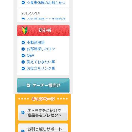
☆夏季休暇のお知らせ☆
2015/06/14
☆社員研修による臨時休
業のお知らせ☆
2015/06/09
☆京都市上京区賃貸お得
不動産用語
な1ＬＤＫマンション☆
お部屋探しのコツ
Q&A
2015/06/07
覚えておきたい事
☆京都市左京区賃貸お得
な1Ｋマンション☆
お役立ちリンク集
2015/06/02
☆京都市左京区賃貸お得
な1Ｋ物件☆
2015/05/31
☆京都市上京区賃貸お得
な1ＬＤＫマンション☆
2015/05/30
☆京都市左京区賃貸おし