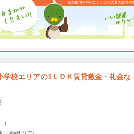
京都市内を中心にした人気の最大級物件
小学校エリアの1ＬＤＫ賃貸敷金・礼金な
杉
Ｋ！！
・礼金無料です(^^♪