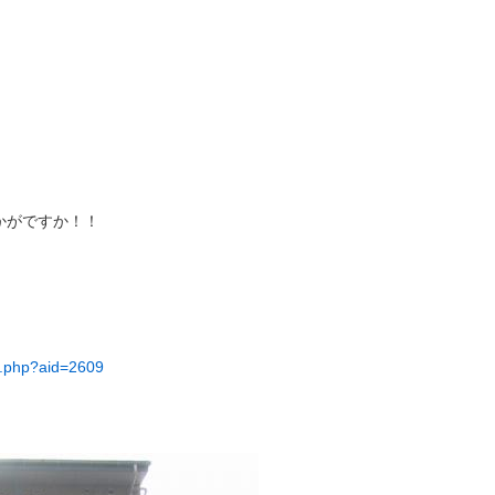
かがですか！！
il.php?aid=2609