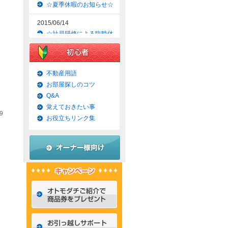
☆夏季休暇のお知らせ☆
2015/06/14
☆社員研修による臨時休
業のお知らせ☆
2015/06/09
☆京都市上京区賃貸お得
不動産用語
な1ＬＤＫマンション☆
お部屋探しのコツ
Q&A
2015/06/07
覚えておきたい事
☆京都市左京区賃貸お得
9
な1Ｋマンション☆
お役立ちリンク集
2015/06/02
☆京都市左京区賃貸お得
な1Ｋ物件☆
2015/05/31
☆京都市上京区賃貸お得
な1ＬＤＫマンション☆
2015/05/30
☆京都市左京区賃貸おし