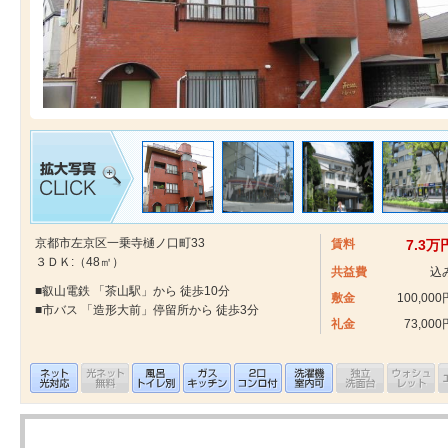
京都市左京区一乗寺樋ノ口町33
賃料
7.3万
３ＤＫ:（48㎡）
共益費
込
■叡山電鉄 「茶山駅」から 徒歩10分
敷金
100,000
■市バス 「造形大前」停留所から 徒歩3分
礼金
73,000