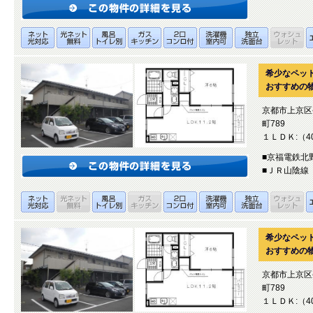
希少なペッ
おすすめの
京都市上京区
町789
１ＬＤＫ:（40
■京福電鉄北
■ＪＲ山陰線 
希少なペッ
おすすめの
京都市上京区
町789
１ＬＤＫ:（40