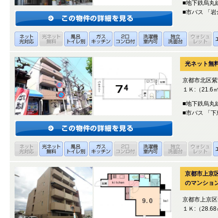
■地下鉄烏丸
■市バス 「
光ネット無
京都市北区紫
１Ｋ:（21.6
■地下鉄烏丸
■市バス 「
京都市上京
のマンション
京都市上京区
１Ｋ:（28.6