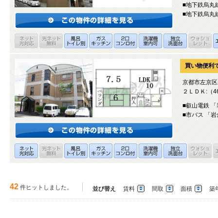
■地下鉄烏丸
■地下鉄烏丸
買い物便利で
京都市左京区
２ＬＤＫ:（46
■叡山電鉄 
■市バス 「
42
件ヒットしました。
並び替え
賃料
間取
面積
築