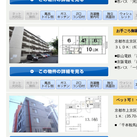
■市バス 「
お手ごろ御
京都市左京区
３ＬＤＫ:（61
■叡山電鉄 
■京阪電鉄 
■市バス 「
ペット可！・
京都市上京区
１Ｋ:（35.7
■ 「千本鞍