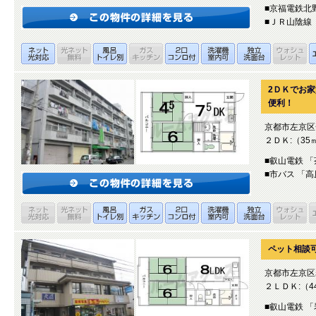
■京福電鉄北
■ＪＲ山陰線 
2ＤＫでお家
便利！
京都市左京区
２ＤＫ:（35
■叡山電鉄 
■市バス 「
ペット相談
京都市左京区
２ＬＤＫ:（4
■叡山電鉄 