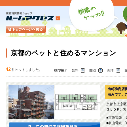
京都のペットと住めるマンション
42
件ヒットしました。
並び替え
賃料
間取
面積
出町柳商店
済みです。(*
京都市上京区
３ＬＤＫ:（67
■京阪電鉄 
■叡山電鉄 