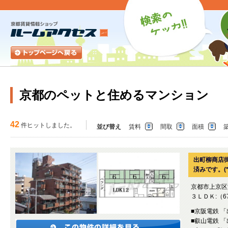
京都のペットと住めるマンション
42
件ヒットしました。
並び替え
賃料
間取
面積
出町柳商店
済みです。(*
京都市上京区
３ＬＤＫ:（67
■京阪電鉄 
■叡山電鉄 