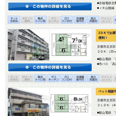
■京福電鉄北
■ＪＲ山陰線 
2ＤＫでお家
便利！
京都市左京区
２ＤＫ:（35
■叡山電鉄 
■市バス 「
ペット相談
京都市左京区
２ＬＤＫ:（4
■叡山電鉄 