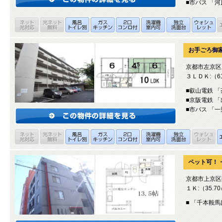
■市バス 「
お手ごろ御
京都市左京区
３ＬＤＫ:（61
■叡山電鉄 
■京阪電鉄 
■市バス 「
ペット可！・
京都市上京区
１Ｋ:（35.7
■ 「千本鞍