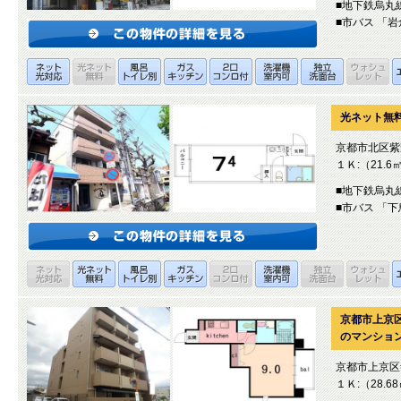
■地下鉄烏丸
■市バス 「
光ネット無
京都市北区紫
１Ｋ:（21.6
■地下鉄烏丸
■市バス 「
京都市上京
のマンション
京都市上京区
１Ｋ:（28.6