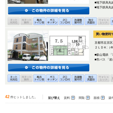
■地下鉄烏丸
■地下鉄烏丸
買い物便利で
京都市左京区
２ＬＤＫ:（46
■叡山電鉄 
■市バス 「
42
件ヒットしました。
並び替え
賃料
間取
面積
築