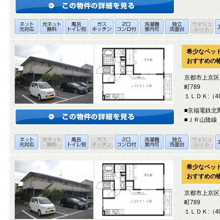
希少なペッ
おすすめの
京都市上京区
町789
１ＬＤＫ:（40
■京福電鉄北
■ＪＲ山陰線 
希少なペッ
おすすめの
京都市上京区
町789
１ＬＤＫ:（40