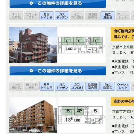
出町柳商店
済みです。(*
京都市上京区
３ＬＤＫ:（67
■京阪電鉄 
■叡山電鉄 
■市バス 「
高野の中心地
京都市左京区
３ＬＤＫ:（61
■叡山電鉄 
■市バス 「