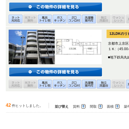
12LDKの
京都市上京区
１Ｋ:（45.0
■地下鉄烏丸
42
件ヒットしました。
並び替え
賃料
間取
面積
築