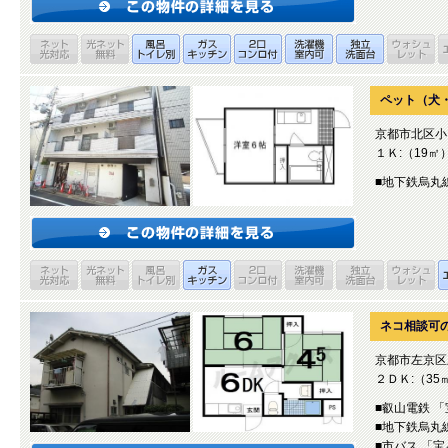
ペット（犬
京都市北区小
１Ｋ:（19㎡
■地下鉄烏丸
ネコ相談可
京都市左京区
２ＤＫ:（35
■叡山電鉄 
■地下鉄烏丸
■市バス 「