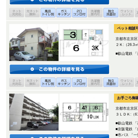
ペット相談
京都市左京区
２Ｋ:（26.3
■叡山電鉄 「
お手ごろ御
京都市左京区
３ＬＤＫ:（61
■叡山電鉄 
■京阪電鉄 
■市バス 「