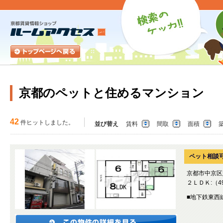
京都のペットと住めるマンション
42
件ヒットしました。
並び替え
賃料
間取
面積
ペット相談可
京都市中京区
２ＬＤＫ:（49
■地下鉄東西