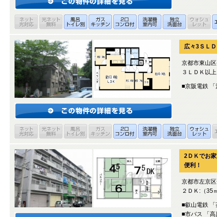
広々3ＳＬ
京都市東山区
３ＬＤＫ以上:
■京阪電鉄 「
2ＤＫでお家
便利！
京都市左京区
２ＤＫ:（35
■叡山電鉄 
■市バス 「