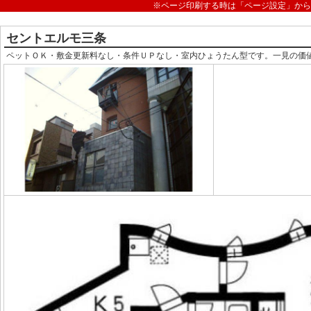
※ページ印刷する時は「ページ設定」から
セントエルモ三条
ペットＯＫ・敷金更新料なし・条件ＵＰなし・室内ひょうたん型です。一見の価値あ