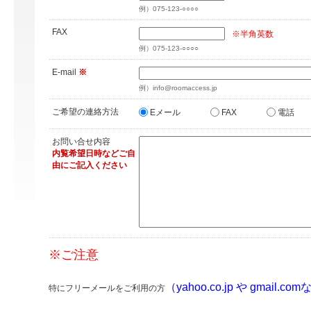
例）075-123-○○○○
FAX
※半角英数
例）075-123-○○○○
E-mail
※
例）info@roomaccess.jp
ご希望の連絡方法
Eメール
FAX
電話
お問い合せ内容
内覧希望日時などご自
由にご記入ください
※ご注意
（yahoo.co.jp や gmail.co
特にフリーメールをご利用の方