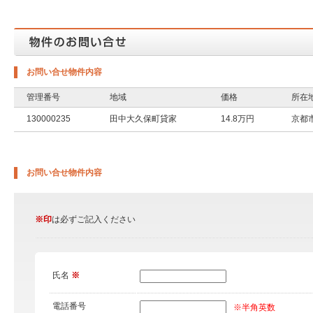
お問い合せ物件内容
管理番号
地域
価格
所在
130000235
田中大久保町貸家
14.8万円
京都
お問い合せ物件内容
※印
は必ずご記入ください
氏名
※
電話番号
※半角英数