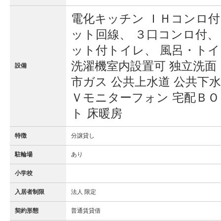
電化キッチン ＩＨコンロ付
ット回線、 ３口コンロ付、
ット付トイレ、 風呂・トイ
洗濯機室内設置可 独立洗面
設備
市ガス 公共上水道 公共下水
Ｖモニターフォン 宅配ＢＯ
ト 床暖房
特徴
分譲貸し
駐輪場
あり
小学校
入居者制限
法人 限定
契約形態
普通賃貸借