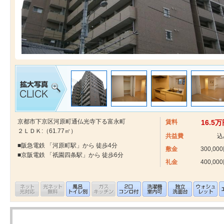
京都市下京区河原町通仏光寺下る富永町
賃料
16.5
２ＬＤＫ:（61.77㎡）
共益費
込
■阪急電鉄 「河原町駅」から 徒歩4分
敷金
300,00
■京阪電鉄 「祇園四条駅」から 徒歩6分
礼金
400,00