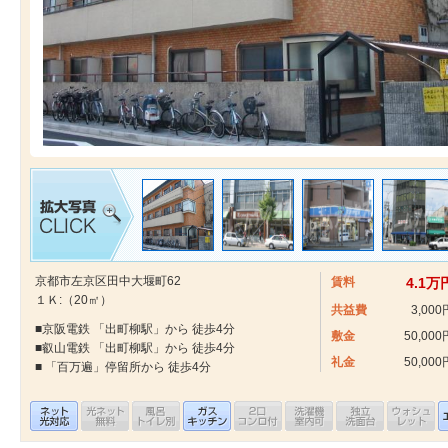
京都市左京区田中大堰町62
賃料
4.1万
１Ｋ:（20㎡）
共益費
3,000
■京阪電鉄 「出町柳駅」から 徒歩4分
敷金
50,000
■叡山電鉄 「出町柳駅」から 徒歩4分
礼金
50,000
■ 「百万遍」停留所から 徒歩4分