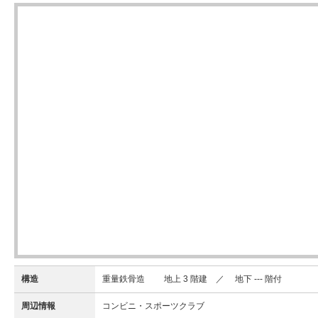
構造
重量鉄骨造 地上 3 階建 ／ 地下 --- 階付
周辺情報
コンビニ・スポーツクラブ