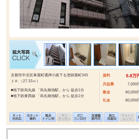
京都市中京区車屋町通押小路下る塗師屋町345
賃料
5.8万
１Ｋ:（27.33㎡）
共益費
7,000
■地下鉄烏丸線 「烏丸御池駅」から 徒歩1分
敷金
80,000
■地下鉄東西線 「烏丸御池駅」から 徒歩1分
礼金
80,000