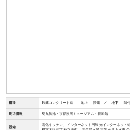
構造
鉄筋コンクリート造 地上 --- 階建 ／ 地下 --- 階
周辺情報
烏丸御池・京都漫画ミュージアム・新風館
電化キッチン、 インターネット回線 光インターネット対
設備
機室内設置可 独立洗面、 電気温水器 電気 公共上水道 