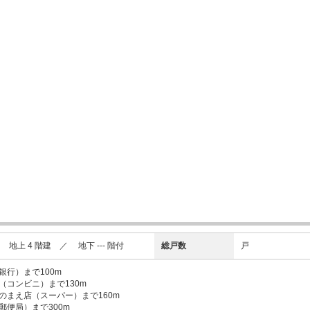
上 4 階建 ／ 地下 --- 階付
総戸数
戸
銀行）まで100m
（コンビニ）まで130m
のまえ店（スーパー）まで160m
郵便局）まで300m