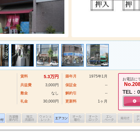
賃料
5.3万円
築年月
1975年1月
お電話に
No.20
共益費
3,000円
保証金
--
TEL : 
敷金
なし
解約引
--
礼金
30,000円
更新料
1ヶ月