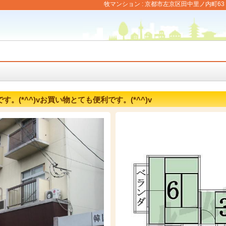
牧マンション : 京都市左京区田中里ノ内町63 
(*^^)vお買い物とても便利です。(*^^)v