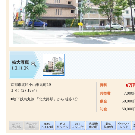
京都市北区小山東元町19
賃料
6万
１Ｋ:（27.18㎡）
共益費
7,000
■地下鉄烏丸線 「北大路駅」から 徒歩7分
敷金
60,000
礼金
60,000