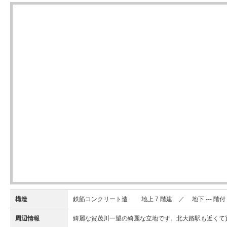
構造
鉄筋コンクリート造 地上 7 階建 ／ 地下 --- 階付
周辺情報
綺麗な賀茂川一望の綺麗な立地です。北大路駅も近くて