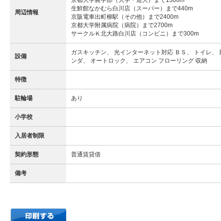
京都大学農学部（大学・短大）まで1300m
生鮮館なかむら白川店（スーパー）まで440m
周辺情報
京阪電車出町柳駅（その他）まで2400m
京都大学附属病院（病院）まで2700m
サークルＫ北大路白川店（コンビニ）まで300m
ガスキッチン、 光インターネット対応 ＢＳ、 トイレ、 
設備
ンダ、 オートロック、 エアコン フローリング 収納
特徴
駐輪場
あり
小学校
入居者制限
契約形態
普通賃貸借
備考