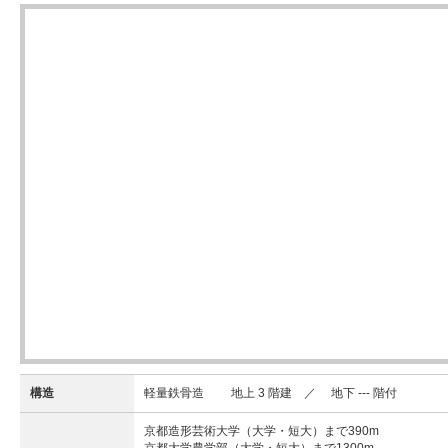
構造
軽量鉄骨造 地上 3 階建 ／ 地下 --- 階付
京都造形芸術大学（大学・短大）まで390m