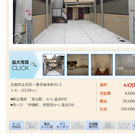
京都市左京区一乗寺塚本町41-1
賃料
4.5
１Ｋ:（23.58㎡）
共益費
6,00
■叡山電鉄 「茶山駅」から 徒歩6分
敷金
50,00
■市バス 「伊織町」停留所から 徒歩2分
礼金
100,00