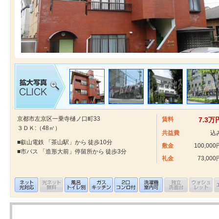
京都市左京区一乗寺樋ノ口町33
賃料
7.3万
３ＤＫ:（48㎡）
共益費
込
■叡山電鉄 「茶山駅」から 徒歩10分
敷金
100,000
■市バス 「造形大前」停留所から 徒歩3分
礼金
73,000