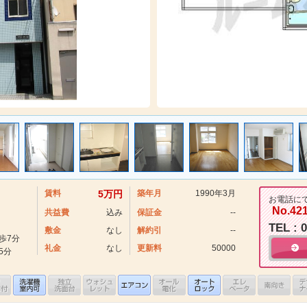
賃料
5万円
築年月
1990年3月
お電話に
No.42
共益費
込み
保証金
--
TEL : 
敷金
なし
解約引
--
歩7分
礼金
なし
更新料
50000
5分