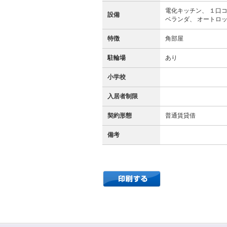
電化キッチン、 １口コ
設備
ベランダ、 オートロッ
特徴
角部屋
駐輪場
あり
小学校
入居者制限
契約形態
普通賃貸借
備考