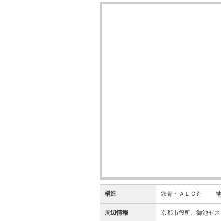
構造
鉄骨・ＡＬＣ造 地上 
周辺情報
京都市役所、御池ゼス