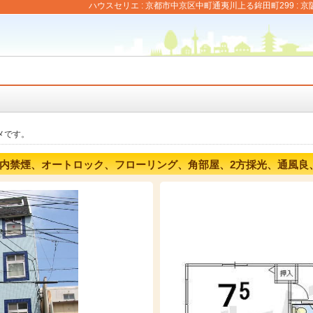
ハウスセリエ : 京都市中京区中町通夷川上る鉾田町299 : 
メです。
内禁煙、オートロック、フローリング、角部屋、2方採光、通風良、