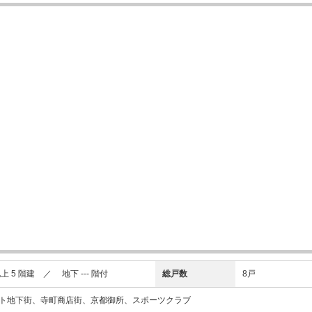
5 階建 ／ 地下 --- 階付
総戸数
8戸
ト地下街、寺町商店街、京都御所、スポーツクラブ