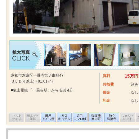
京都市左京区一乗寺宮ノ東町47
賃料
15万円
３ＬＤＫ以上:（81.61㎡）
共益費
込み
■叡山電鉄 「一乗寺駅」から 徒歩4分
敷金
なし
礼金
なし