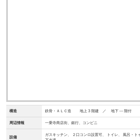
構造
鉄骨・ＡＬＣ造 地上 3 階建 ／ 地下 --- 階付
周辺情報
一乗寺商店街、銀行、コンビニ
ガスキッチン、 ２口コンロ設置可、 トイレ、 風呂・トイ
設備