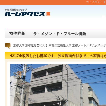
ラ・メゾン・ド・
ラ・メゾン・ド・フルール御蔭
京都大学 京都造形芸術大学 京都工芸繊維大学 京都ノートルダム女子大
H21.7全改装したお部屋です。独立洗面台付きでこの家賃