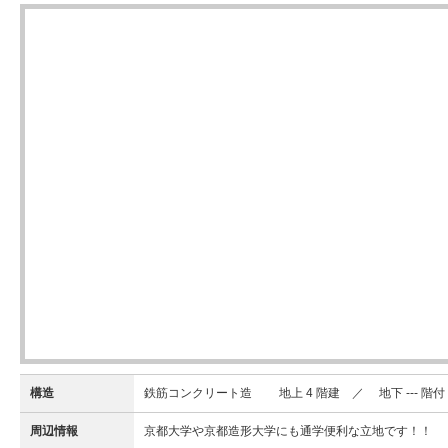
構造
鉄筋コンクリート造 地上 4 階建 ／ 地下 --- 階付
周辺情報
京都大学や京都造形大学にも通学便利な立地です！！