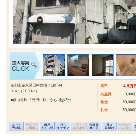
京都市左京区田中西樋ノ口町44
賃料
4.9万
１Ｋ:（21.39㎡）
共益費
3,000
■叡山電鉄 「元田中駅」から 徒歩5分
敷金
50,000
礼金
50,000