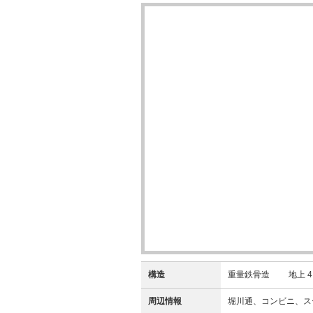
構造
重量鉄骨造 地上 4 階
周辺情報
堀川通、コンビニ、ス