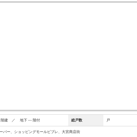
建 ／ 地下 --- 階付
総戸数
戸
ーパー、ショッピングモールビブレ、大宮商店街