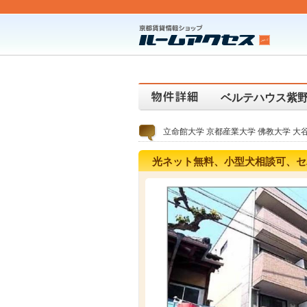
ベルテハウス紫
立命館大学 京都産業大学 佛教大学 
光ネット無料、小型犬相談可、セ