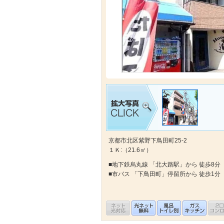
京都市北区紫野下鳥田町25-2
１Ｋ:（21.6㎡）
■地下鉄烏丸線 「北大路駅」から 徒歩8分
■市バス 「下鳥田町」停留所から 徒歩1分