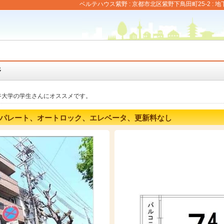
ベルテハウス紫野 : 京都市北区紫野下鳥田町25-2 : 
野
大谷大学の学生さんにオススメです。
パレート、オートロック、エレベータ、更新料なし