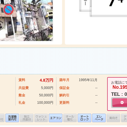
賃料
4.8万円
築年月
1995年11月
お電話に
No.19
共益費
5,000円
保証金
--
TEL : 
敷金
50,000円
解約引
--
礼金
100,000円
更新料
--