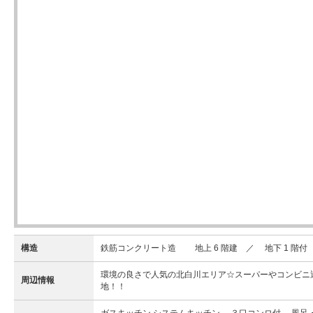
構造
鉄筋コンクリート造 地上 6 階建 ／ 地下 1 階付
環境の良さで人気の北白川エリア☆スーパーやコンビニ近
周辺情報
地！！