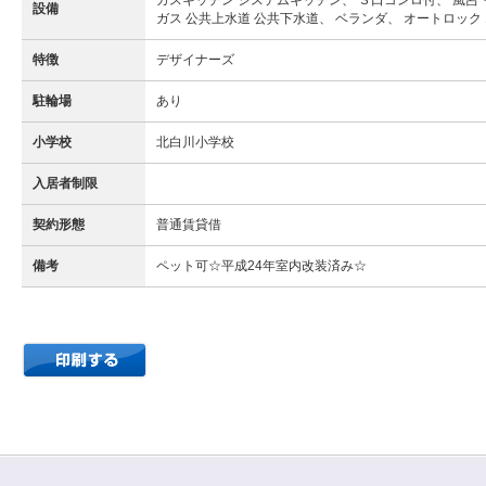
ガスキッチン システムキッチン、 ３口コンロ付、 風呂
設備
ガス 公共上水道 公共下水道、 ベランダ、 オートロック
特徴
デザイナーズ
駐輪場
あり
小学校
北白川小学校
入居者制限
契約形態
普通賃貸借
備考
ペット可☆平成24年室内改装済み☆