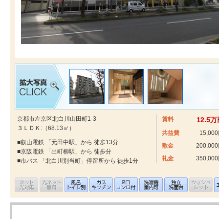
京都市左京区北白川山田町1-3
賃料
12.5
３ＬＤＫ:（68.13㎡）
共益費
15,00
■叡山電鉄 「元田中駅」から 徒歩13分
敷金
200,00
■京阪電鉄 「出町柳駅」から 徒歩分
礼金
350,00
■市バス 「北白川別当町」停留所から 徒歩1分