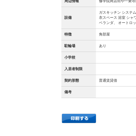
周辺情報
修学院商店街や一乗寺
ガスキッチン システム
設備
衣スペース 浴室 シャ
ベランダ、 オートロッ
特徴
角部屋
駐輪場
あり
小学校
入居者制限
契約形態
普通賃貸借
備考