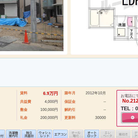
賃料
6.9万円
築年月
2012年10月
お電話に
No.21
共益費
4,000円
保証金
--
TEL : 
敷金
100,000円
解約引
--
礼金
200,000円
更新料
30000