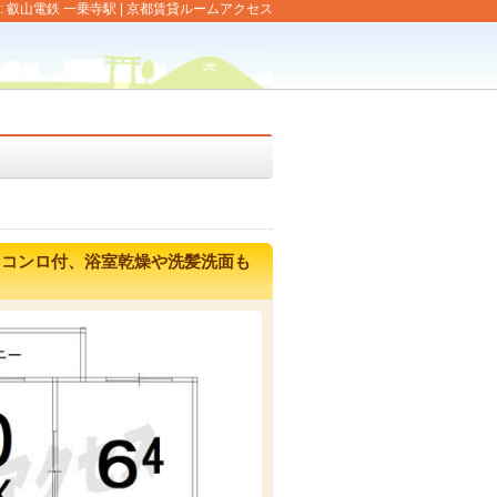
: 叡山電鉄 一乗寺駅 | 京都賃貸ルームアクセス
口コンロ付、浴室乾燥や洗髪洗面も