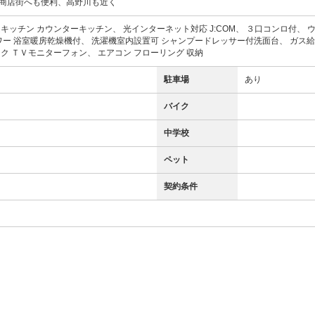
商店街へも便利、高野川も近く
キッチン カウンターキッチン、 光インターネット対応 J:COM、 ３口コンロ付、 
ワー 浴室暖房乾燥機付、 洗濯機室内設置可 シャンプードレッサー付洗面台、 ガス給
ク ＴＶモニターフォン、 エアコン フローリング 収納
駐車場
あり
バイク
中学校
ペット
契約条件