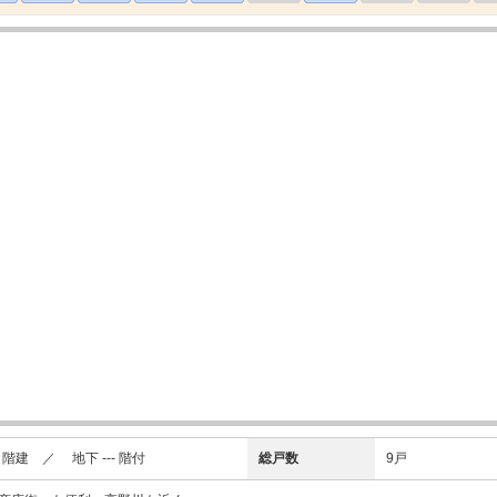
建 ／ 地下 --- 階付
総戸数
9戸