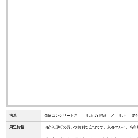
構造
鉄筋コンクリート造 地上 13 階建 ／ 地下 --- 階
周辺情報
四条河原町の買い物便利な立地です。京都マルイ、高島