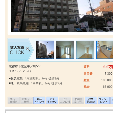
京都市下京区中ノ町560
賃料
6.6
１Ｋ:（25.26㎡）
共益費
7,30
■阪急電鉄 「河原町駅」から 徒歩3分
敷金
100,00
■地下鉄烏丸線 「四条駅」から 徒歩9分
礼金
66,00