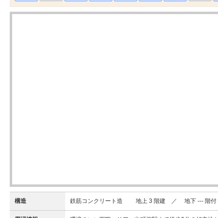
構造
鉄筋コンクリート造 地上 3 階建 ／ 地下 --- 階付