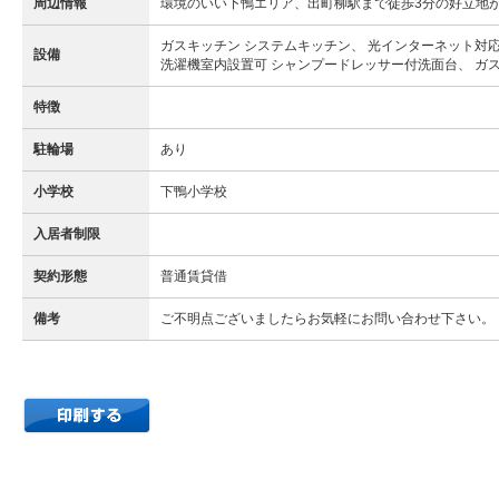
周辺情報
環境のいい下鴨エリア、出町柳駅まで徒歩3分の好立地
ガスキッチン システムキッチン、 光インターネット対応
設備
洗濯機室内設置可 シャンプードレッサー付洗面台、 ガス
特徴
駐輪場
あり
小学校
下鴨小学校
入居者制限
契約形態
普通賃貸借
備考
ご不明点ございましたらお気軽にお問い合わせ下さい。