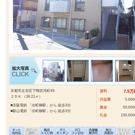
京都市左京区下鴨宮河町49
賃料
7.5
２ＤＫ:（38.21㎡）
共益費
5,00
■京阪電鉄 「出町柳駅」から 徒歩3分
敷金
50,00
■叡山電鉄 「出町柳駅」から 徒歩3分
礼金
150,00