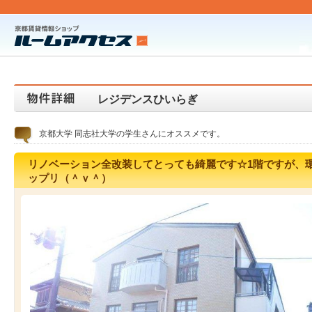
レジデンスひいらぎ
京都大学 同志社大学の学生さんにオススメです。
リノベーション全改装してとっても綺麗です☆1階ですが、環
ップリ（＾ｖ＾）